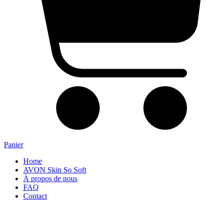
Panier
Home
AVON Skin So Soft
À propos de nous
FAQ
Contact