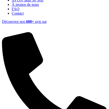
AVON Skin So Soft
À propos de nous
FAQ
Contact
Découvrez nos
600+
avis sur